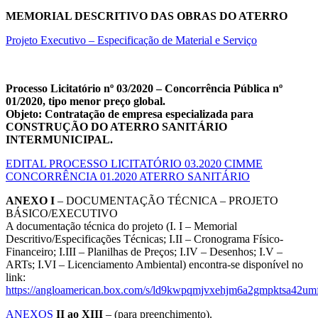
MEMORIAL DESCRITIVO DAS OBRAS DO ATERRO
Projeto Executivo – Especificação de Material e Serviço
Processo Licitatório nº 03/2020 – Concorrência Pública nº
01/2020, tipo menor preço global.
Objeto: Contratação de empresa especializada para
CONSTRUÇÃO DO ATERRO SANITÁRIO
INTERMUNICIPAL.
EDITAL PROCESSO LICITATÓRIO 03.2020 CIMME
CONCORRÊNCIA 01.2020 ATERRO SANITÁRIO
ANEXO I
– DOCUMENTAÇÃO TÉCNICA – PROJETO
BÁSICO/EXECUTIVO
A documentação técnica do projeto (I. I – Memorial
Descritivo/Especificações Técnicas; I.II – Cronograma Físico-
Financeiro; I.III – Planilhas de Preços; I.IV – Desenhos; I.V –
ARTs; I.VI – Licenciamento Ambiental) encontra-se disponível no
link:
https://angloamerican.box.com/s/ld9kwpqmjvxehjm6a2gmpktsa42um
ANEXOS
II ao XIII
– (para preenchimento).