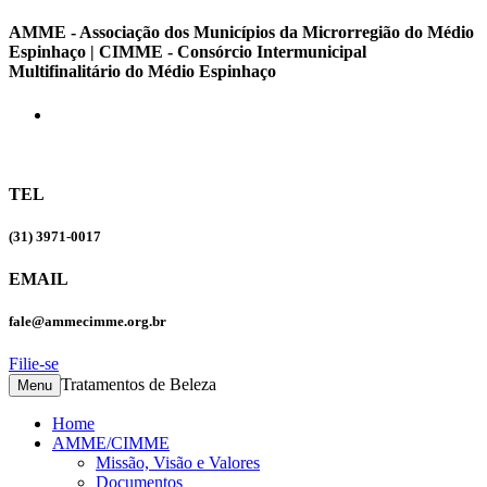
AMME - Associação dos Municípios da Microrregião do Médio
Espinhaço | CIMME - Consórcio Intermunicipal
Multifinalitário do Médio Espinhaço
TEL
(31) 3971-0017
EMAIL
fale@ammecimme.org.br
Filie-se
Tratamentos de Beleza
Menu
Home
AMME/CIMME
Missão, Visão e Valores
Documentos